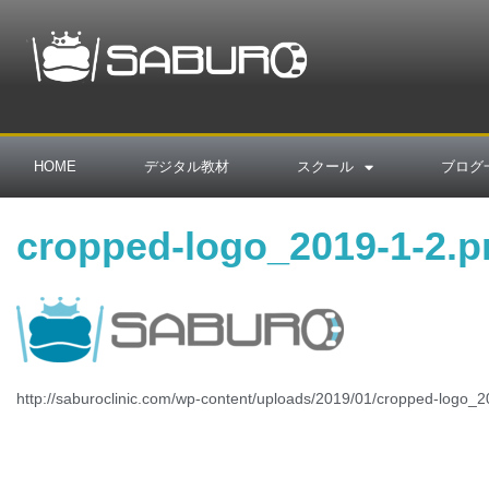
HOME
デジタル教材
スクール
ブログ
cropped-logo_2019-1-2.p
http://saburoclinic.com/wp-content/uploads/2019/01/cropped-logo_