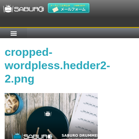
cropped-
wordpless.hedder2-
2.png