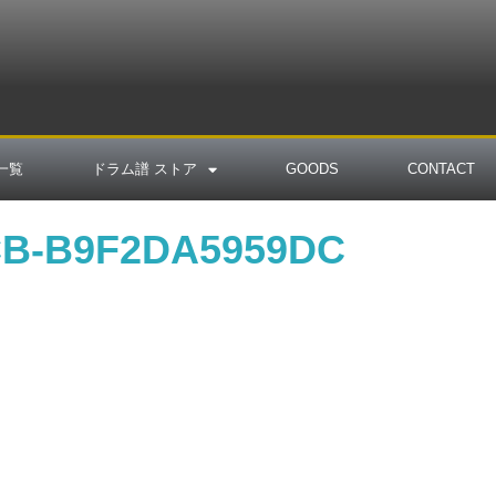
一覧
ドラム譜 ストア
GOODS
CONTACT
CB-B9F2DA5959DC