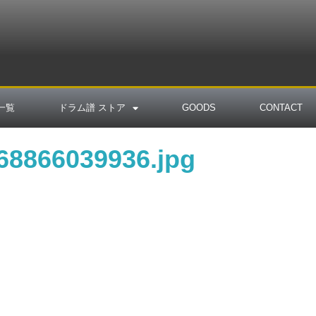
一覧
ドラム譜 ストア
GOODS
CONTACT
68866039936.jpg